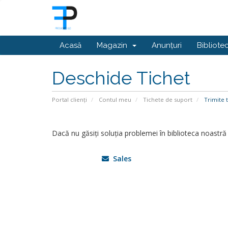
Acasă
Magazin
Anunțuri
Bibliote
Deschide Tichet
Portal clienți
Contul meu
Tichete de suport
Trimite t
Dacă nu găsiți soluția problemei în biblioteca noastră
Sales