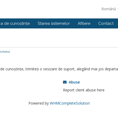
Română
ca de cunoștințe
Starea sistemelor
Afiliere
Contact
ichetul
 de cunoștințe, trimiteți o sesizare de suport, alegând mai jos departa
Abuse
Report client abuse here
Powered by
WHMCompleteSolution