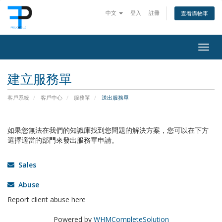
中文
登入
註冊
查看購物車
Togg
navig
建立服務單
客戶系統
客戶中心
服務單
送出服務單
如果您無法在我們的知識庫找到您問題的解決方案，您可以在下方
選擇適當的部門來發出服務單申請。
Sales
Abuse
Report client abuse here
Powered by
WHMCompleteSolution