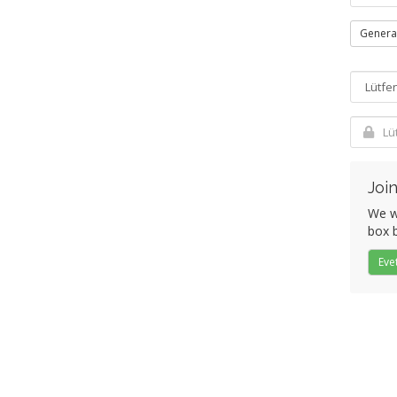
Genera
Join
We wo
box b
Eve