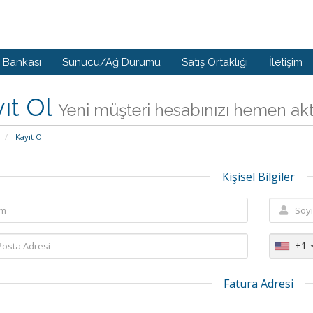
i Bankası
Sunucu/Ağ Durumu
Satış Ortaklığı
İletişim
ıt Ol
Yeni müşteri hesabınızı hemen aktif 
Kayıt Ol
Kişisel Bilgiler
+1
Fatura Adresi