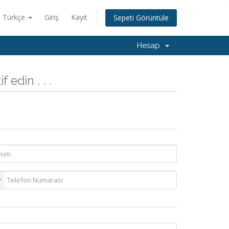
Türkçe
Giriş
Kayıt
Sepeti Görüntüle
Hesap
edin . . .