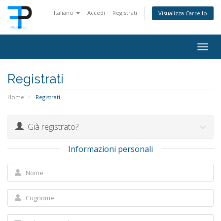
Italiano
Accedi
Registrati
Visualizza Carrello
Togg
navig
Registrati
Home
Registrati
Già registrato?
Informazioni personali