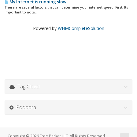
My Internet is running slow
There are several factors that can determine your internet speed. First, Its
important to note...
Powered by
WHMCompleteSolution
Tag Cloud
Podpora
Copyright © 2026 Free Packet LLC. All Rights Reserved.