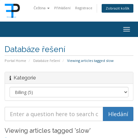
Čeština
Přihlášení
Registrace
Zobrazit košík
Togg
navig
Databáze řešení
Portal Home
Databáze řešení
Viewing articles tagged slow
Kategorie
Viewing articles tagged 'slow'