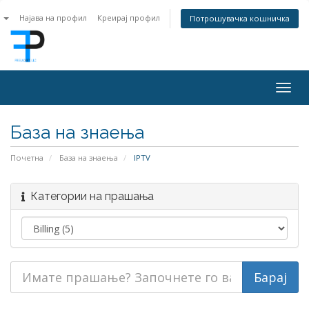
n
Најава на профил
Креирај профил
Потрошувачка кошничка
Togg
navig
База на знаења
Почетна
База на знаења
IPTV
Категории на прашања