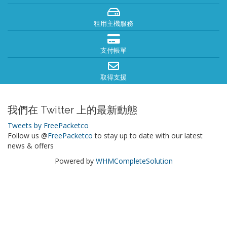
租用主機服務
支付帳單
取得支援
我們在 Twitter 上的最新動態
Tweets by FreePacketco
Follow us @
FreePacketco
to stay up to date with our latest
news & offers
Powered by
WHMCompleteSolution