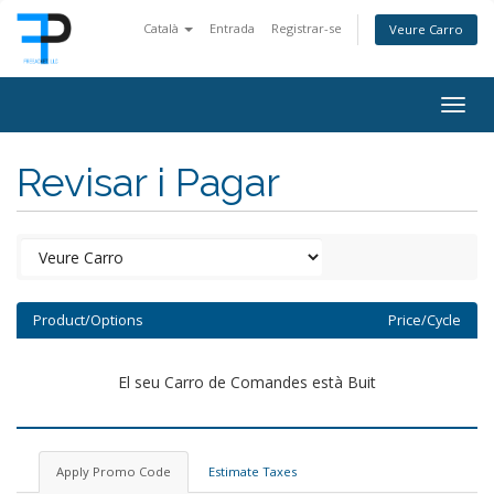
Català
Entrada
Registrar-se
Veure Carro
Togg
navig
Revisar i Pagar
Product/Options
Price/Cycle
El seu Carro de Comandes està Buit
Apply Promo Code
Estimate Taxes