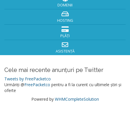
DOMENII
HOSTING
PLĂȚI
ASISTENȚĂ
Cele mai recente anunțuri pe Twitter
Tweets by FreePacketco
Urmăriți @
FreePacketco
pentru a fi la curent cu ultimele știri și
oferte
Powered by
WHMCompleteSolution