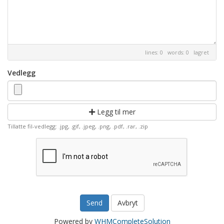
lines: 0 words: 0
lagret
Vedlegg
Legg til mer
Tillatte fil-vedlegg: .jpg, .gif, .jpeg, .png, .pdf, .rar, .zip
Avbryt
Powered by
WHMCompleteSolution