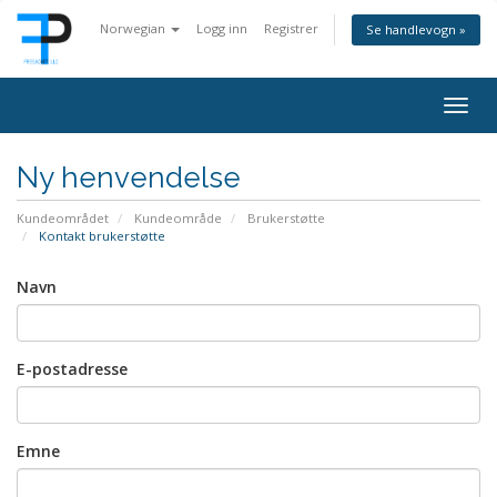
Norwegian
Logg inn
Registrer
Se handlevogn »
Togg
navig
Ny henvendelse
Kundeområdet
Kundeområde
Brukerstøtte
Kontakt brukerstøtte
Navn
E-postadresse
Emne