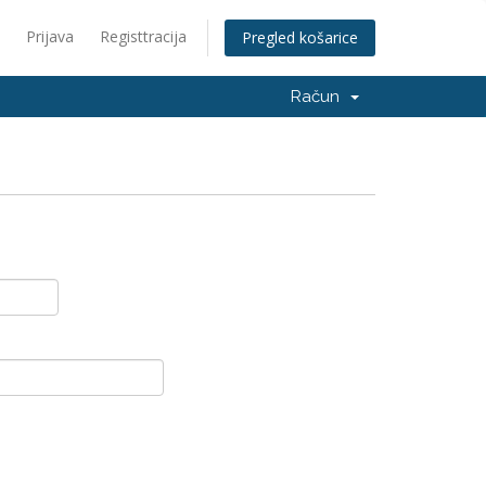
Prijava
Registtracija
Pregled košarice
Račun