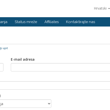
Hrvatski
anja
Status mreže
Affiliates
Kontaktirajte nas
ji upit
E-mail adresa
t