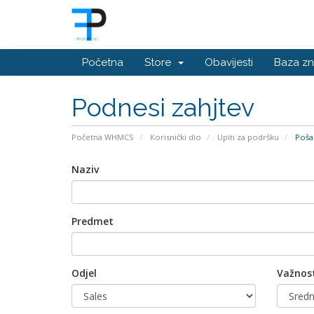
Početna
Store
Obavijesti
Baza zn
Podnesi zahjtev
Početna WHMCS
Korisnički dio
Upiti za podršku
Pošal
Naziv
Predmet
Odjel
Važnos