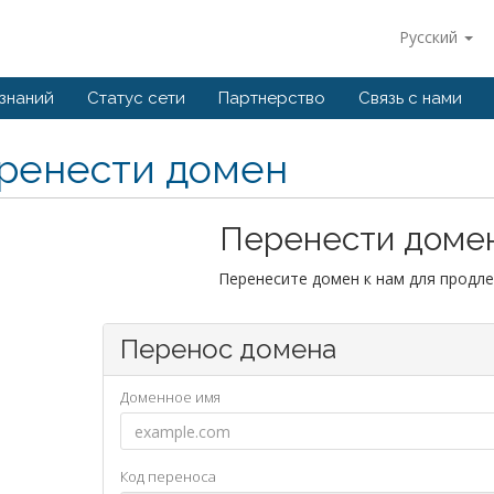
Русский
 знаний
Статус сети
Партнерство
Связь с нами
ренести домен
Перенести домен
Перенесите домен к нам для продлен
Перенос домена
Доменное имя
Код переноса