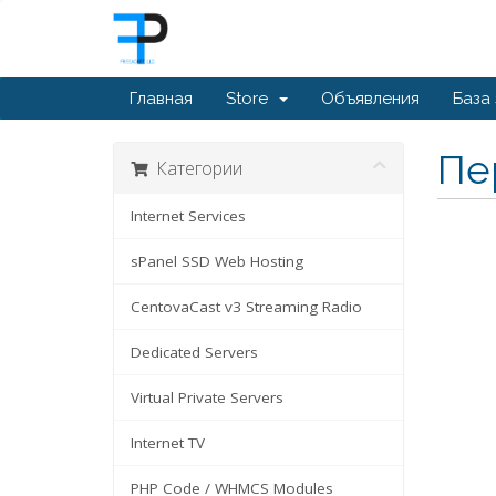
Главная
Store
Объявления
База
Пе
Категории
Internet Services
sPanel SSD Web Hosting
CentovaCast v3 Streaming Radio
Dedicated Servers
Virtual Private Servers
Internet TV
PHP Code / WHMCS Modules