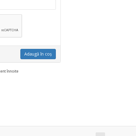
Adaugă în coș
ent înnoite