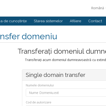
Română
ca de cunoștințe
Starea sistemelor
Afiliere
Contact
ansfer domeniu
Transferați domeniul dumn
Transferați acum domeniul dumneavoastră cu extinder
Single domain transfer
Numele domeniului
Cod de autorizare