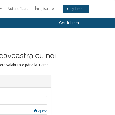
Autentificare
Înregistrare
Coșul meu
Contul meu
eavoastră cu noi
e valabilitate până la 1 an!*
Ajutor