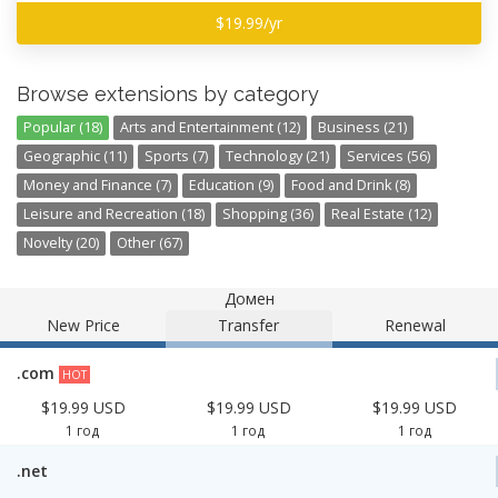
$19.99/yr
Browse extensions by category
Popular (18)
Arts and Entertainment (12)
Business (21)
Geographic (11)
Sports (7)
Technology (21)
Services (56)
Money and Finance (7)
Education (9)
Food and Drink (8)
Leisure and Recreation (18)
Shopping (36)
Real Estate (12)
Novelty (20)
Other (67)
Домен
New Price
Transfer
Renewal
.com
HOT
$19.99 USD
$19.99 USD
$19.99 USD
1 год
1 год
1 год
.net