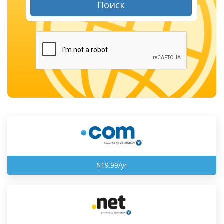
Поиск
$19.99/yr