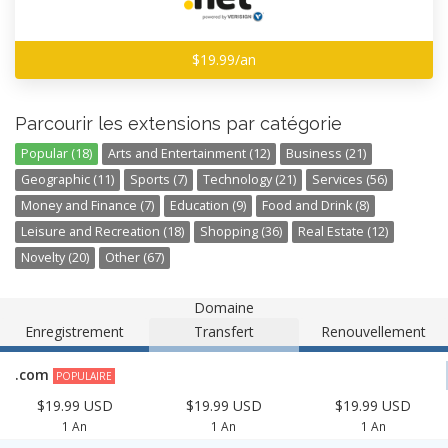
$19.99/an
Parcourir les extensions par catégorie
Popular (18)
Arts and Entertainment (12)
Business (21)
Geographic (11)
Sports (7)
Technology (21)
Services (56)
Money and Finance (7)
Education (9)
Food and Drink (8)
Leisure and Recreation (18)
Shopping (36)
Real Estate (12)
Novelty (20)
Other (67)
Domaine
Enregistrement
Transfert
Renouvellement
.com
POPULAIRE
$19.99 USD
$19.99 USD
$19.99 USD
1 An
1 An
1 An